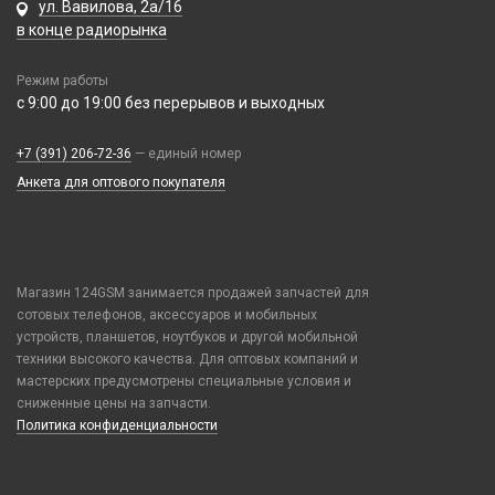
ул. Вавилова, 2а/16
Realme / Oppo
Xiaomi/ Redmi/ Poco
в конце радиорынка
Samsung
Монтажные комплекты и салфетки
Tecno
Режим работы
На камеру/на динамик
с 9:00 до 19:00 без перерывов и выходных
Vivo
Xiaomi / Redmi / Poco
+7 (391) 206-72-36
— единый номер
iPhone / Watch / MacBook / AirTag / Pencil
Анкета для оптового покупателя
Держатели для карт
Держатели для карт
Попсокеты / Кольца / Шнурки
Чехлы Влагоустойчивые
Магазин 124GSM занимается продажей запчастей для
сотовых телефонов, аксессуаров и мобильных
Чехлы для наушников
устройств, планшетов, ноутбуков и другой мобильной
Чехлы для планшетов
техники высокого качества. Для оптовых компаний и
мастерских предусмотрены специальные условия и
Элементы питания
сниженные цены на запчасти.
Политика конфиденциальности
Аккумулятор 10440
Аккумулятор 14430
Аккумулятор 18650