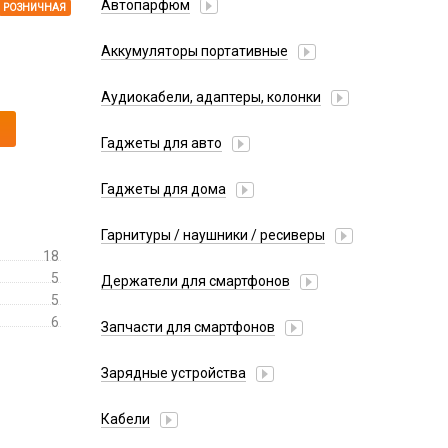
Автопарфюм
РОЗНИЧНАЯ
Аккумуляторы портативные
Аудиокабели, адаптеры, колонки
Адаптер
Гаджеты для авто
Аудиокабель
Насосы/Компрессоры
Колонки беспроводные
Гаджеты для дома
Парковочные автовизитки
Петличный микрофон
Xiaomi
Гарнитуры / наушники / ресиверы
Разное
18
Беспроводные
Стилусы
5
Держатели для смартфонов
Гарнитуры Bluetooth
5
Фонарики
Автомобильные
Накладные
6
Запчасти для смартфонов
Липперы
Проводные 3.5 мм
Аккумуляторы
Настольные
Зарядные устройства
Проводные USB-C
Антенны
Пластины для держателей
Проводные с Lightning
АЗУ
Динамики, Вибро
Кабели
Спортивные
Ресиверы
АЗУ + FM-модулятор
Дисплеи