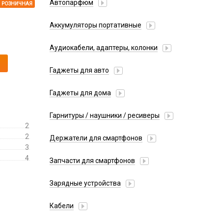
Автопарфюм
РОЗНИЧНАЯ
Аккумуляторы портативные
Аудиокабели, адаптеры, колонки
Адаптер
Гаджеты для авто
Аудиокабель
Насосы/Компрессоры
Колонки беспроводные
Гаджеты для дома
Парковочные автовизитки
Петличный микрофон
Xiaomi
Гарнитуры / наушники / ресиверы
Разное
2
Беспроводные
Стилусы
2
Держатели для смартфонов
Гарнитуры Bluetooth
3
Фонарики
Автомобильные
Накладные
4
Запчасти для смартфонов
Липперы
Проводные 3.5 мм
Аккумуляторы
Настольные
Зарядные устройства
Проводные USB-C
Антенны
Пластины для держателей
Проводные с Lightning
АЗУ
Динамики, Вибро
Кабели
Спортивные
Ресиверы
АЗУ + FM-модулятор
Дисплеи