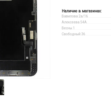
Наличие в магазинах:
Вавилова 2а/16
Алексеева 54А
Весны 1
Свободный 36