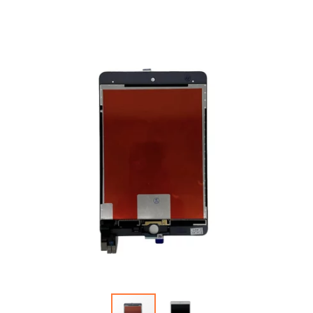
Автопарфюм
Аккумуляторы портативные
Аудиокабели, адаптеры, колонки
Адаптер
Гаджеты для авто
Аудиокабель
Насосы/Компрессоры
Колонки беспроводные
Гаджеты для дома
Парковочные автовизитки
Петличный микрофон
Xiaomi
Гарнитуры / наушники / ресиверы
Разное
Беспроводные
Стилусы
Держатели для смартфонов
Гарнитуры Bluetooth
Фонарики
Автомобильные
Накладные
Запчасти для смартфонов
Липперы
Проводные 3.5 мм
Аккумуляторы
Настольные
Проводные USB-C
Антенны
Пластины для держателей
Проводные с Lightning
Динамики, Вибро
Спортивные
Ресиверы