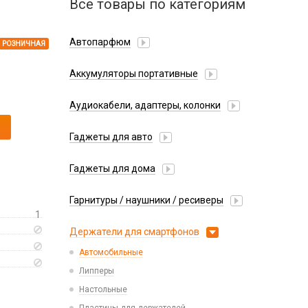
Все товары по категориям
Автопарфюм
РОЗНИЧНАЯ
Аккумуляторы портативные
Аудиокабели, адаптеры, колонки
Адаптер
Гаджеты для авто
Аудиокабель
Насосы/Компрессоры
Колонки беспроводные
Гаджеты для дома
Парковочные автовизитки
Петличный микрофон
Xiaomi
Гарнитуры / наушники / ресиверы
Разное
1
Беспроводные
Стилусы
Держатели для смартфонов
Гарнитуры Bluetooth
Фонарики
Автомобильные
Накладные
Липперы
Проводные 3.5 мм
Настольные
Проводные USB-C