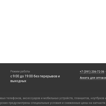
Режим работы
+7 (391) 206-72-36
—
с 9:00 до 19:00 без перерывов и
Анкета для оптово
выходных
ых телефонов, аксессуаров и мобильных устройств, планшетов, ноутбуков 
ерских предусмотрены специальные условия и сниженные цены на запчасти.