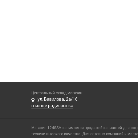
Центральный склад-магазин
ул. Вавилова, 2а/16
в конце радиорынка
Магазин 124GSM занимается продажей запчастей для сотов
техники высокого качества. Для оптовых компаний и маст