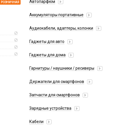
Автопарфюм
РОЗНИЧНАЯ
Аккумуляторы портативные
Аудиокабели, адаптеры, колонки
Адаптер
Гаджеты для авто
Аудиокабель
Насосы/Компрессоры
Колонки беспроводные
Гаджеты для дома
Парковочные автовизитки
Петличный микрофон
Xiaomi
Гарнитуры / наушники / ресиверы
Разное
Беспроводные
Стилусы
Держатели для смартфонов
Гарнитуры Bluetooth
Фонарики
Автомобильные
Накладные
Запчасти для смартфонов
Липперы
Проводные 3.5 мм
Аккумуляторы
Настольные
Зарядные устройства
Проводные USB-C
Антенны
Пластины для держателей
Проводные с Lightning
АЗУ
Динамики, Вибро
Кабели
Спортивные
Ресиверы
АЗУ + FM-модулятор
Дисплеи