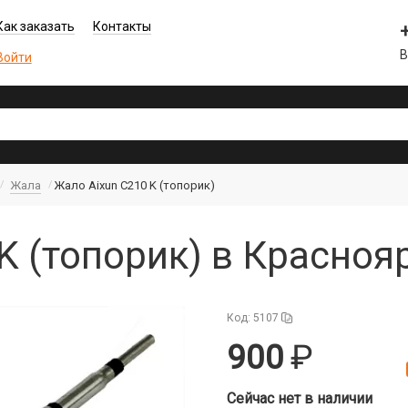
Как заказать
Контакты
В
Войти
Жала
Жало Aixun С210 K (топорик)
K (топорик) в Красноя
Код: 5107
900
Сейчас нет в наличии