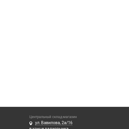
Центральный склад-магазин
ул. Вавилова, 2а/16
в конце радиорынка