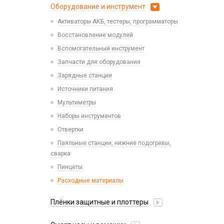
4 в 1
Оборудование и инструмент
Беспроводные зарядные устройства
Коннектор SIM
Клавиатуры и комплекты
HDMI/ DisplayPort/ MagSafe 3/Сетевые
Зарядные станции
Активаторы АКБ, тестеры, программаторы
Корпусные части
Коврики для мыши
Mi Band, Amazfit, Hoco, Huawei
Разветвители прикуривателя
Восстановление модулей
Корпусы, задние крышки
Компьютерные мыши
USB-A - Lightning
СЗУ
Вспомогательный инструмент
Микросхемы
Сетевые фильтры
USB-A - MicroUSB
СЗУ + кабель
Запчасти для оборудования
Микрофоны
USB-A - USB-C
Зарядные станции
Проклейки
USB-C - Lightning
Источники питания
Разъемы
USB-C - USB-C
Мультиметры
Шлейфы
Watch Series
Наборы инструментов
Отвертки
Паяльные станции, нижние подогревы,
сварка
Пинцеты
Расходные материалы
Плёнки защитные и плоттеры
Гидрогелевые плёнки