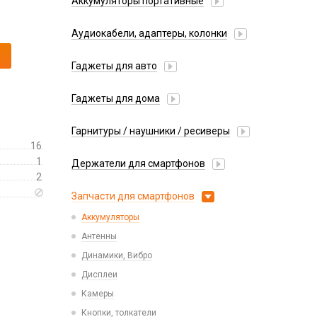
Аккумуляторы портативные
Аудиокабели, адаптеры, колонки
Адаптер
Гаджеты для авто
Аудиокабель
Насосы/Компрессоры
Колонки беспроводные
Гаджеты для дома
Парковочные автовизитки
Петличный микрофон
Xiaomi
Гарнитуры / наушники / ресиверы
Разное
16
Беспроводные
Стилусы
1
Держатели для смартфонов
Гарнитуры Bluetooth
2
Фонарики
Автомобильные
Накладные
Запчасти для смартфонов
Липперы
Проводные 3.5 мм
Аккумуляторы
Настольные
Проводные USB-C
Антенны
Пластины для держателей
Проводные с Lightning
Динамики, Вибро
Спортивные
Ресиверы
Дисплеи
Камеры
Кнопки, толкатели