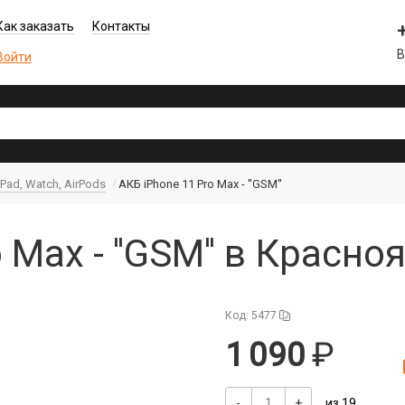
Как заказать
Контакты
В
Войти
iPad, Watch, AirPods
АКБ iPhone 11 Pro Max - ''GSM''
 Max - ''GSM'' в Красно
Код: 5477
1 090
-
+
из 19