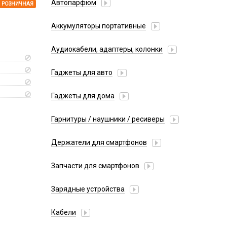
Автопарфюм
РОЗНИЧНАЯ
Аккумуляторы портативные
Аудиокабели, адаптеры, колонки
Адаптер
Гаджеты для авто
Аудиокабель
Насосы/Компрессоры
Колонки беспроводные
Гаджеты для дома
Парковочные автовизитки
Петличный микрофон
Xiaomi
Гарнитуры / наушники / ресиверы
Разное
Беспроводные
Стилусы
Держатели для смартфонов
Гарнитуры Bluetooth
Фонарики
Автомобильные
Накладные
Запчасти для смартфонов
Липперы
Проводные 3.5 мм
Аккумуляторы
Настольные
Зарядные устройства
Проводные USB-C
Антенны
Пластины для держателей
Проводные с Lightning
АЗУ
Динамики, Вибро
Кабели
Спортивные
Ресиверы
АЗУ + FM-модулятор
Дисплеи