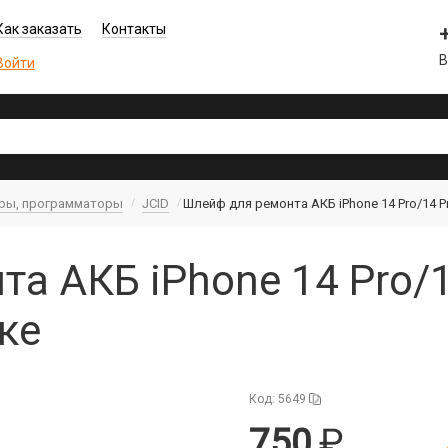
Как заказать
Контакты
В
Войти
еры, программаторы
JCID
Шлейф для ремонта АКБ iPhone 14 Pro/14 P
а АКБ iPhone 14 Pro/1
ке
Код: 5649
750