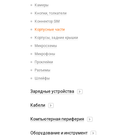
Камеры
Кнопки, толкатели
Коннектор SIM
Корпусные части
Корпусы, задние крышки
Микросхемы
Микрофоны
Проклейки
Разъемы
Шлейфы
Зарядные устройства
АЗУ
Кабели
АЗУ + FM-модулятор
2 в 1
АЗУ + кабель
Компьютерная периферия
3 в 1
Адаптеры
Аксессуары для ПК
4 в 1
Оборудование и инструмент
Беспроводные зарядные устройства