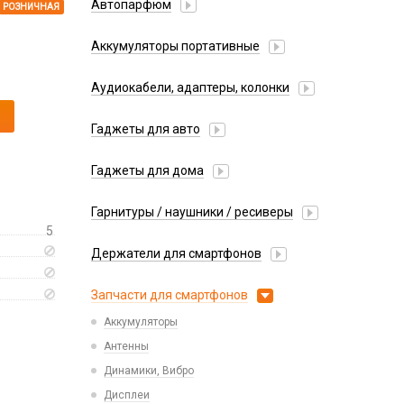
Автопарфюм
РОЗНИЧНАЯ
Аккумуляторы портативные
Аудиокабели, адаптеры, колонки
Адаптер
Гаджеты для авто
Аудиокабель
Насосы/Компрессоры
Колонки беспроводные
Гаджеты для дома
Парковочные автовизитки
Петличный микрофон
Xiaomi
Гарнитуры / наушники / ресиверы
Разное
5
Беспроводные
Стилусы
Держатели для смартфонов
Гарнитуры Bluetooth
Фонарики
Автомобильные
Накладные
Запчасти для смартфонов
Липперы
Проводные 3.5 мм
Аккумуляторы
Настольные
Проводные USB-C
Антенны
Пластины для держателей
Проводные с Lightning
Динамики, Вибро
Спортивные
Ресиверы
Дисплеи