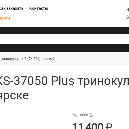
Как заказать
Контакты
В
Войти
 тринокулярный (7x-50x) черный
KS-37050 Plus триноку
ярске
Код: 6068
11 400