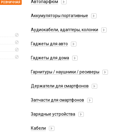
Автопарфюм
РОЗНИЧНАЯ
Аккумуляторы портативные
Аудиокабели, адаптеры, колонки
Адаптер
Гаджеты для авто
Аудиокабель
Насосы/Компрессоры
Колонки беспроводные
Гаджеты для дома
Парковочные автовизитки
Петличный микрофон
Xiaomi
Гарнитуры / наушники / ресиверы
Разное
Беспроводные
Стилусы
Держатели для смартфонов
Гарнитуры Bluetooth
Фонарики
Автомобильные
Накладные
Запчасти для смартфонов
Липперы
Проводные 3.5 мм
Аккумуляторы
Настольные
Зарядные устройства
Проводные USB-C
Антенны
Пластины для держателей
Проводные с Lightning
АЗУ
Динамики, Вибро
Кабели
Спортивные
Ресиверы
АЗУ + FM-модулятор
Дисплеи