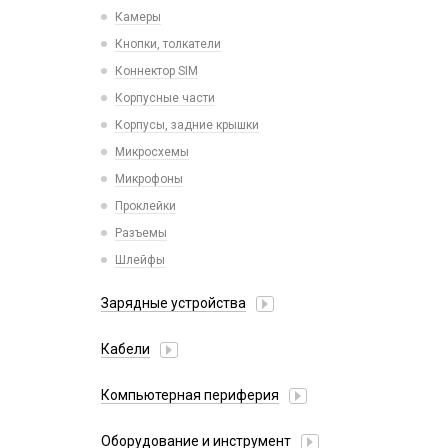
Камеры
Кнопки, толкатели
Коннектор SIM
Корпусные части
Корпусы, задние крышки
Микросхемы
Микрофоны
Проклейки
Разъемы
Шлейфы
Зарядные устройства
АЗУ
Кабели
АЗУ + FM-модулятор
2 в 1
АЗУ + кабель
Компьютерная периферия
3 в 1
Адаптеры
Аксессуары для ПК
4 в 1
Оборудование и инструмент
Беспроводные зарядные устройства