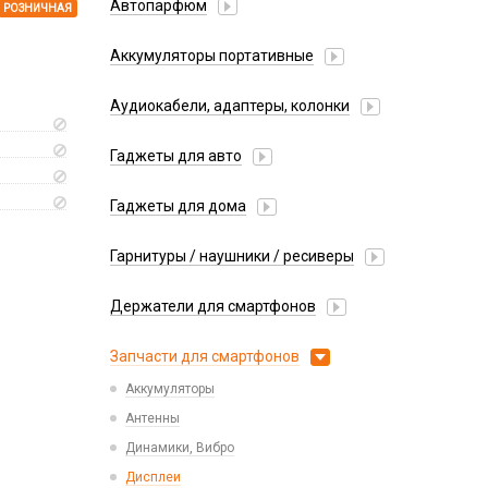
Автопарфюм
РОЗНИЧНАЯ
Аккумуляторы портативные
Аудиокабели, адаптеры, колонки
Адаптер
Гаджеты для авто
Аудиокабель
Насосы/Компрессоры
Колонки беспроводные
Гаджеты для дома
Парковочные автовизитки
Петличный микрофон
Xiaomi
Гарнитуры / наушники / ресиверы
Разное
Беспроводные
Стилусы
Держатели для смартфонов
Гарнитуры Bluetooth
Фонарики
Автомобильные
Накладные
Запчасти для смартфонов
Липперы
Проводные 3.5 мм
Аккумуляторы
Настольные
Проводные USB-C
Антенны
Пластины для держателей
Проводные с Lightning
Динамики, Вибро
Спортивные
Ресиверы
Дисплеи