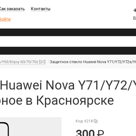
Как заказать
Контакты
В
Войти
/Y63/Enjoy 60/70/70z [2C]
Защитное стекло Huawei Nova Y71/Y72/Y72s/Y63
Huawei Nova Y71/Y72/
ерное в Красноярске
Код: 6218
300