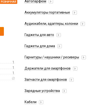
Автопарфюм
РОЗНИЧНАЯ
Аккумуляторы портативные
Аудиокабели, адаптеры, колонки
Адаптер
Гаджеты для авто
Аудиокабель
Насосы/Компрессоры
Колонки беспроводные
Гаджеты для дома
Парковочные автовизитки
Петличный микрофон
Xiaomi
Гарнитуры / наушники / ресиверы
Разное
1
Беспроводные
Стилусы
1
Держатели для смартфонов
Гарнитуры Bluetooth
1
Фонарики
Автомобильные
Накладные
Запчасти для смартфонов
Липперы
Проводные 3.5 мм
Аккумуляторы
Настольные
Зарядные устройства
Проводные USB-C
Антенны
Пластины для держателей
Проводные с Lightning
АЗУ
Динамики, Вибро
Кабели
Спортивные
Ресиверы
АЗУ + FM-модулятор
Дисплеи