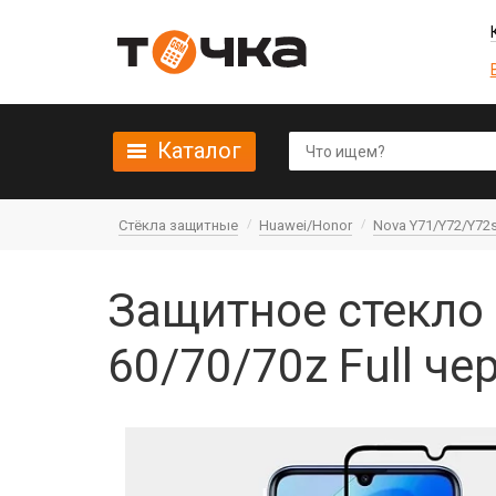
Каталог
Стёкла защитные
Huawei/Honor
Nova Y71/Y72/Y72s
Защитное стекло 
60/70/70z Full ч