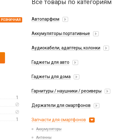
Все товары по категориям
Автопарфюм
РОЗНИЧНАЯ
Аккумуляторы портативные
Аудиокабели, адаптеры, колонки
Адаптер
Гаджеты для авто
Аудиокабель
Насосы/Компрессоры
Колонки беспроводные
Гаджеты для дома
Парковочные автовизитки
Петличный микрофон
Xiaomi
Гарнитуры / наушники / ресиверы
Разное
1
Беспроводные
Стилусы
Держатели для смартфонов
Гарнитуры Bluetooth
Фонарики
Автомобильные
Накладные
1
Запчасти для смартфонов
Липперы
Проводные 3.5 мм
Аккумуляторы
Настольные
Проводные USB-C
Антенны