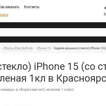
Как заказать
Контакты
В
Войти
iPhone, iPad, AirPods
iPhone 15
Задняя крышка (стекло) iPhone 15 
текло) iPhone 15 (со 
леная 1кл в Краснояр
м камеры в сборе+магнит) зеленая 1 класс