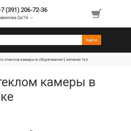
+7 (391) 206-72-36
авилова 2а/16
(со стеклом камеры в сборе+магнит) зеленая 1кл
стеклом камеры в
ске