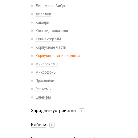
Пластины для держателей
Проводные с Lightning
Динамики, Вибро
Спортивные
Ресиверы
Дисплеи
Камеры
Кнопки, толкатели
Коннектор SIM
Корпусные части
Корпусы, задние крышки
Микросхемы
Микрофоны
Проклейки
Разъемы
Шлейфы
Зарядные устройства
АЗУ
Кабели
АЗУ + FM-модулятор
2 в 1
АЗУ + кабель