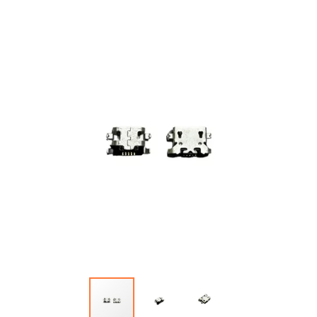
Автопарфюм
Аккумуляторы портативные
Аудиокабели, адаптеры, колонки
Адаптер
Гаджеты для авто
Аудиокабель
Насосы/Компрессоры
Колонки беспроводные
Гаджеты для дома
Парковочные автовизитки
Петличный микрофон
Xiaomi
Гарнитуры / наушники / ресиверы
Разное
Беспроводные
Стилусы
Держатели для смартфонов
Гарнитуры Bluetooth
Фонарики
Автомобильные
Накладные
Запчасти для смартфонов
Липперы
Проводные 3.5 мм
Аккумуляторы
Настольные
Проводные USB-C
Антенны
Пластины для держателей
Проводные с Lightning
Динамики, Вибро
Спортивные
Ресиверы