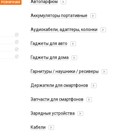
Автопарфюм
РОЗНИЧНАЯ
Аккумуляторы портативные
Аудиокабели, адаптеры, колонки
Адаптер
Гаджеты для авто
Аудиокабель
Насосы/Компрессоры
Колонки беспроводные
Гаджеты для дома
Парковочные автовизитки
Петличный микрофон
Xiaomi
Гарнитуры / наушники / ресиверы
Разное
Беспроводные
Стилусы
Держатели для смартфонов
Гарнитуры Bluetooth
Фонарики
Автомобильные
Накладные
Запчасти для смартфонов
Липперы
Проводные 3.5 мм
Аккумуляторы
Настольные
Зарядные устройства
Проводные USB-C
Антенны
Пластины для держателей
Проводные с Lightning
АЗУ
Динамики, Вибро
Кабели
Спортивные
Ресиверы
АЗУ + FM-модулятор
Дисплеи