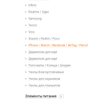
Карты памяти
Смарт часы
Infinix
Vivo
Умные детские часы
Realme / Oppo
Xiaomi/ Redmi/ Poco
Шармы для ремешков Watch Series
Samsung
Монтажные комплекты и салфетки
Tecno
На камеру/на динамик
Vivo
Xiaomi / Redmi / Poco
iPhone / Watch / MacBook / AirTag / Pencil
Держатели для карт
Держатели для карт
Попсокеты / Кольца / Шнурки
Чехлы Влагоустойчивые
Чехлы для наушников
Чехлы для планшетов
Элементы питания
Аккумулятор 10440
Аккумулятор 14430