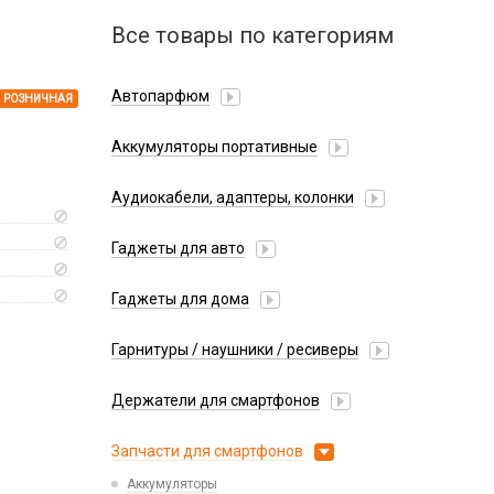
Все товары по категориям
Автопарфюм
РОЗНИЧНАЯ
Аккумуляторы портативные
Аудиокабели, адаптеры, колонки
Адаптер
Гаджеты для авто
Аудиокабель
Насосы/Компрессоры
Колонки беспроводные
Гаджеты для дома
Парковочные автовизитки
Петличный микрофон
Xiaomi
Гарнитуры / наушники / ресиверы
Разное
Беспроводные
Стилусы
Держатели для смартфонов
Гарнитуры Bluetooth
Фонарики
Автомобильные
Накладные
Запчасти для смартфонов
Липперы
Проводные 3.5 мм
Аккумуляторы
Настольные