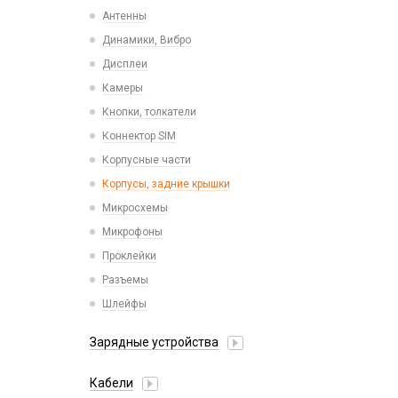
Проводные USB-C
Антенны
Пластины для держателей
Проводные с Lightning
Динамики, Вибро
Спортивные
Ресиверы
Дисплеи
Камеры
Кнопки, толкатели
Коннектор SIM
Корпусные части
Корпусы, задние крышки
Микросхемы
Микрофоны
Проклейки
Разъемы
Шлейфы
Зарядные устройства
АЗУ
Кабели
АЗУ + FM-модулятор