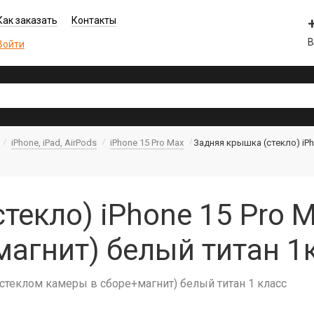
Как заказать
Контакты
В
Войти
iPhone, iPad, AirPods
iPhone 15 Pro Max
Задняя крышка (стекло) iPh
текло) iPhone 15 Pro M
агнит) белый титан 1
о стеклом камеры в сборе+магнит) белый титан 1 класс