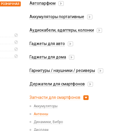
Автопарфюм
РОЗНИЧНАЯ
Аккумуляторы портативные
Аудиокабели, адаптеры, колонки
Адаптер
Гаджеты для авто
Аудиокабель
Насосы/Компрессоры
Колонки беспроводные
Гаджеты для дома
Парковочные автовизитки
Петличный микрофон
Xiaomi
Гарнитуры / наушники / ресиверы
Разное
Беспроводные
Стилусы
Держатели для смартфонов
Гарнитуры Bluetooth
Фонарики
Автомобильные
Накладные
Запчасти для смартфонов
Липперы
Проводные 3.5 мм
Аккумуляторы
Настольные
Проводные USB-C
Антенны
Пластины для держателей
Проводные с Lightning
Динамики, Вибро
Спортивные
Ресиверы
Дисплеи