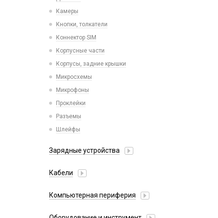
Камеры
Кнопки, толкатели
Коннектор SIM
Корпусные части
Корпусы, задние крышки
Микросхемы
Микрофоны
Проклейки
Разъемы
Шлейфы
Зарядные устройства
АЗУ
Кабели
АЗУ + FM-модулятор
2 в 1
АЗУ + кабель
Компьютерная периферия
3 в 1
Адаптеры
Аксессуары для ПК
4 в 1
Оборудование и инструмент
Беспроводные зарядные устройства