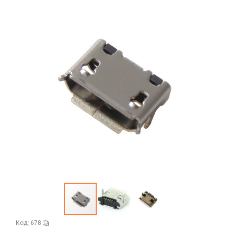
Аккумуляторы портативные
Аудиокабели, адаптеры, колонки
Адаптер
Гаджеты для авто
Аудиокабель
Насосы/Компрессоры
Колонки беспроводные
Гаджеты для дома
Парковочные автовизитки
Петличный микрофон
Xiaomi
Гарнитуры / наушники / ресиверы
Разное
Беспроводные
Стилусы
Держатели для смартфонов
Гарнитуры Bluetooth
Фонарики
Автомобильные
Накладные
Запчасти для смартфонов
Липперы
Проводные 3.5 мм
Аккумуляторы
Настольные
Проводные USB-C
Антенны
Пластины для держателей
Проводные с Lightning
Динамики, Вибро
Спортивные
Ресиверы
Дисплеи
Код: 678