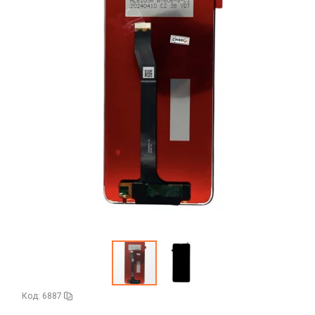
Аудиокабели, адаптеры, колонки
Адаптер
Гаджеты для авто
Аудиокабель
Насосы/Компрессоры
Колонки беспроводные
Гаджеты для дома
Парковочные автовизитки
Петличный микрофон
Xiaomi
Гарнитуры / наушники / ресиверы
Разное
Беспроводные
Стилусы
Держатели для смартфонов
Гарнитуры Bluetooth
Фонарики
Автомобильные
Накладные
Запчасти для смартфонов
Липперы
Проводные 3.5 мм
Аккумуляторы
Настольные
Проводные USB-C
Антенны
Пластины для держателей
Проводные с Lightning
Динамики, Вибро
Спортивные
Ресиверы
Дисплеи
Камеры
Кнопки, толкатели
Код: 6887
Коннектор SIM