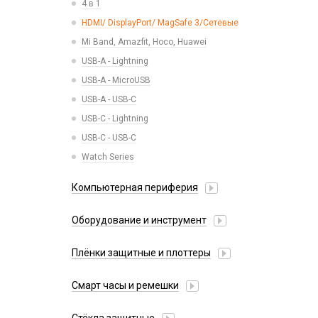
4 в 1
Беспроводные зарядные устройства
Коннектор SIM
HDMI/ DisplayPort/ MagSafe 3/Сетевые
Зарядные станции
Корпусные части
Mi Band, Amazfit, Hoco, Huawei
Разветвители прикуривателя
Корпусы, задние крышки
USB-A - Lightning
СЗУ
Микросхемы
USB-A - MicroUSB
СЗУ + кабель
Микрофоны
USB-A - USB-C
Проклейки
USB-C - Lightning
Разъемы
USB-C - USB-C
Шлейфы
Watch Series
Компьютерная периферия
Аксессуары для ПК
Оборудование и инструмент
Клавиатуры и комплекты
Активаторы АКБ, тестеры, программаторы
Коврики для мыши
Плёнки защитные и плоттеры
Восстановление модулей
Компьютерные мыши
Гидрогелевые плёнки
Вспомогательный инструмент
Смарт часы и ремешки
Сетевые фильтры
Плоттеры и расходники
Запчасти для оборудования
38mm/40mm/41mm для Watch Series