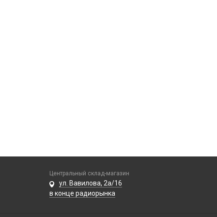
Центральный склад-магазин
ул. Вавилова, 2а/16
в конце радиорынка