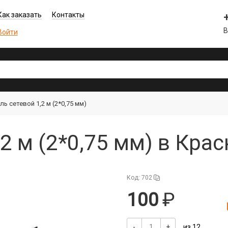
Как заказать
Контакты
В
Войти
ль сетевой 1,2 м (2*0,75 мм)
,2 м (2*0,75 мм) в Кра
Код: 702
100
-
+
из 12