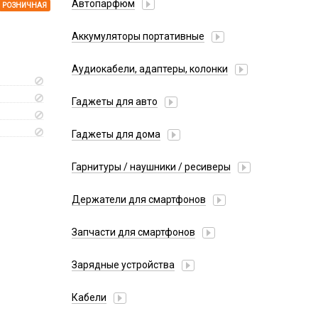
Автопарфюм
РОЗНИЧНАЯ
Аккумуляторы портативные
Аудиокабели, адаптеры, колонки
Адаптер
Гаджеты для авто
Аудиокабель
Насосы/Компрессоры
Колонки беспроводные
Гаджеты для дома
Парковочные автовизитки
Петличный микрофон
Xiaomi
Гарнитуры / наушники / ресиверы
Разное
Беспроводные
Стилусы
Держатели для смартфонов
Гарнитуры Bluetooth
Фонарики
Автомобильные
Накладные
Запчасти для смартфонов
Липперы
Проводные 3.5 мм
Аккумуляторы
Настольные
Зарядные устройства
Проводные USB-C
Антенны
Пластины для держателей
Проводные с Lightning
АЗУ
Динамики, Вибро
Кабели
Спортивные
Ресиверы
АЗУ + FM-модулятор
Дисплеи