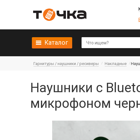
Каталог
Гарнитуры / наушники / ресиверы
Накладные
Науш
Наушники с Bluet
микрофоном черн