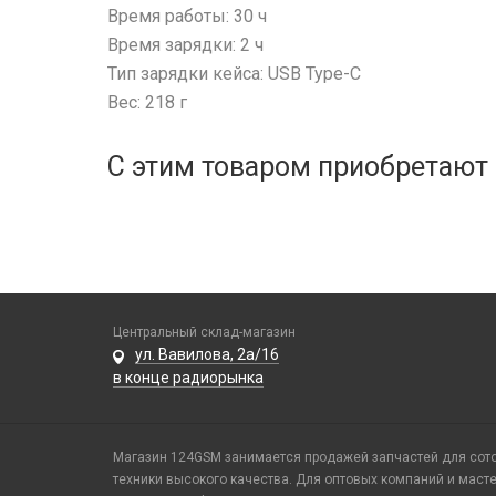
Время работы: 30 ч
Время зарядки: 2 ч
Тип зарядки кейса: USB Type-C
Вес: 218 г
С этим товаром приобретают
Центральный склад-магазин
ул. Вавилова, 2а/16
в конце радиорынка
Магазин 124GSM занимается продажей запчастей для сотов
техники высокого качества. Для оптовых компаний и маст