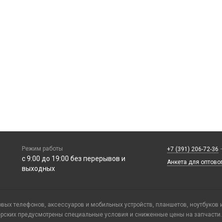
Режим работы
+7 (391) 206-72-36
—
с 9:00 до 19:00 без перерывов и
Анкета для оптово
выходных
ых телефонов, аксессуаров и мобильных устройств, планшетов, ноутбуков 
ерских предусмотрены специальные условия и сниженные цены на запчасти.