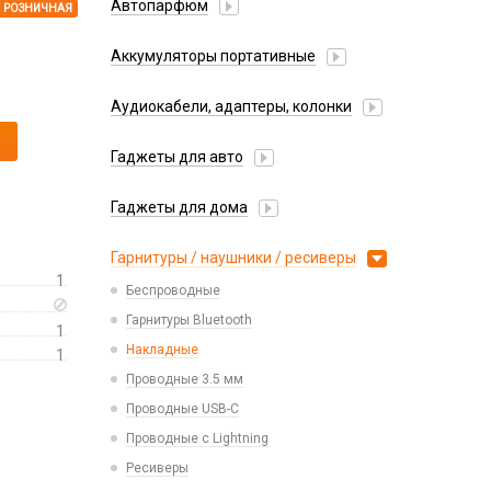
Автопарфюм
РОЗНИЧНАЯ
Аккумуляторы портативные
Аудиокабели, адаптеры, колонки
Адаптер
Гаджеты для авто
Аудиокабель
Насосы/Компрессоры
Колонки беспроводные
Гаджеты для дома
Парковочные автовизитки
Петличный микрофон
Xiaomi
Гарнитуры / наушники / ресиверы
Разное
1
Беспроводные
Стилусы
Гарнитуры Bluetooth
Фонарики
1
Накладные
1
Проводные 3.5 мм
Проводные USB-C
Проводные с Lightning
Ресиверы