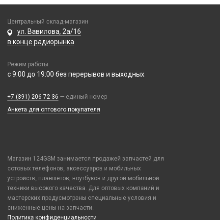
Realme / Oppo
Xiaomi/ Redmi/ Poco
Samsung
Монтажные комплекты и салфетки
Центральный склад-магазин
Tecno
ул. Вавилова, 2а/16
На камеру/на динамик
в конце радиорынка
Vivo
Xiaomi / Redmi / Poco
Режим работы
iPhone / Watch / MacBook / AirTag / Pencil
с 9:00 до 19:00 без перерывов и выходных
Держатели для карт
+7 (391) 206-72-36
Держатели для карт
— единый номер
Анкета для оптового покупателя
Попсокеты / Кольца / Шнурки
Чехлы Влагоустойчивые
Чехлы для наушников
Чехлы для планшетов
Магазин 124GSM занимается продажей запчастей для
сотовых телефонов, аксессуаров и мобильных
Элементы питания
устройств, планшетов, ноутбуков и другой мобильной
Аккумулятор 10440
техники высокого качества. Для оптовых компаний и
мастерских предусмотрены специальные условия и
Аккумулятор 14430
сниженные цены на запчасти.
Аккумулятор 18650
Политика конфиденциальности