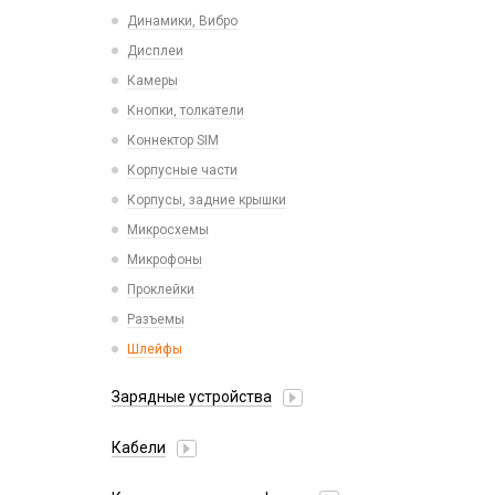
Пластины для держателей
Проводные с Lightning
Динамики, Вибро
Спортивные
Ресиверы
Дисплеи
Камеры
Кнопки, толкатели
Коннектор SIM
Корпусные части
Корпусы, задние крышки
Микросхемы
Микрофоны
Проклейки
Разъемы
Шлейфы
Зарядные устройства
АЗУ
Кабели
АЗУ + FM-модулятор
2 в 1
АЗУ + кабель