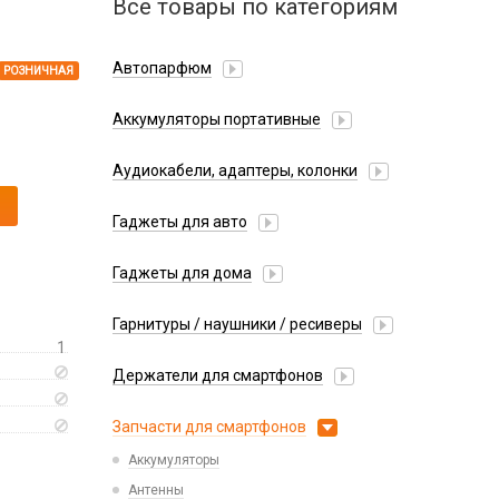
Все товары по категориям
Автопарфюм
РОЗНИЧНАЯ
Аккумуляторы портативные
Аудиокабели, адаптеры, колонки
Адаптер
Гаджеты для авто
Аудиокабель
Насосы/Компрессоры
Колонки беспроводные
Гаджеты для дома
Парковочные автовизитки
Петличный микрофон
Xiaomi
Гарнитуры / наушники / ресиверы
Разное
1
Беспроводные
Стилусы
Держатели для смартфонов
Гарнитуры Bluetooth
Фонарики
Автомобильные
Накладные
Запчасти для смартфонов
Липперы
Проводные 3.5 мм
Аккумуляторы
Настольные
Проводные USB-C
Антенны