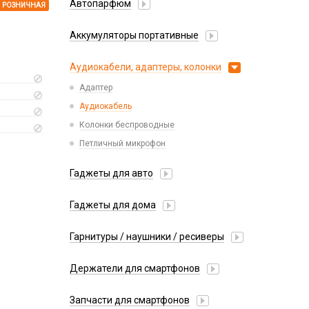
Автопарфюм
РОЗНИЧНАЯ
Аккумуляторы портативные
Аудиокабели, адаптеры, колонки
Адаптер
Аудиокабель
Колонки беспроводные
Петличный микрофон
Гаджеты для авто
Насосы/Компрессоры
Гаджеты для дома
Парковочные автовизитки
Xiaomi
Гарнитуры / наушники / ресиверы
Разное
Беспроводные
Стилусы
Держатели для смартфонов
Гарнитуры Bluetooth
Фонарики
Автомобильные
Накладные
Запчасти для смартфонов
Липперы