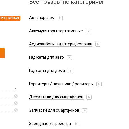
Все товары по категориям
Автопарфюм
РОЗНИЧНАЯ
Аккумуляторы портативные
Аудиокабели, адаптеры, колонки
Адаптер
Гаджеты для авто
Аудиокабель
Насосы/Компрессоры
Колонки беспроводные
Гаджеты для дома
Парковочные автовизитки
Петличный микрофон
Xiaomi
Гарнитуры / наушники / ресиверы
Разное
1
Беспроводные
Стилусы
Держатели для смартфонов
Гарнитуры Bluetooth
Фонарики
Автомобильные
Накладные
Запчасти для смартфонов
Липперы
Проводные 3.5 мм
Аккумуляторы
Настольные
Зарядные устройства
Проводные USB-C
Антенны