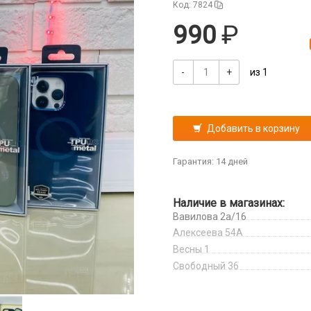
Код: 7824
990
-
+
из 1
Добавить в корзину
Гарантия: 14 дней
Наличие в магазинах:
Вавилова 2а/16
Алексеева 54А
Весны 1
Свободный 36