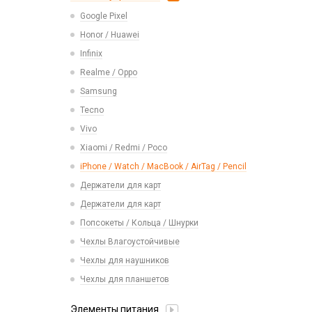
Realme
USB 2.0
Расходные материалы
Экшн камеры
Google Pixel
Ремешки Samsung 46mm/Huawei
Samsung
USB 3.0 / 3.1 /3.2
46mm/Amazfit GTR (22mm)
Honor / Huawei
Tecno
Карты памяти
Смарт часы
Infinix
Vivo
Умные детские часы
Realme / Oppo
Xiaomi/ Redmi/ Poco
Шармы для ремешков Watch Series
Samsung
Монтажные комплекты и салфетки
Tecno
На камеру/на динамик
Vivo
Xiaomi / Redmi / Poco
iPhone / Watch / MacBook / AirTag / Pencil
Держатели для карт
Держатели для карт
Попсокеты / Кольца / Шнурки
Чехлы Влагоустойчивые
Чехлы для наушников
Чехлы для планшетов
Элементы питания