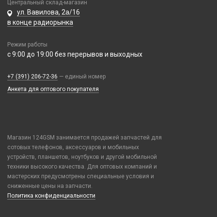
Xiaomi / Redmi / Poco
Центральный склад-магазин
Батарейка 23A
ул. Вавилова, 2а/16
iPhone / Watch / MacBook / AirTag / Pencil
в конце радиорынка
Батарейка 25A
Держатели для карт
Батарейка 27A
Держатели для карт
Режим работы
Батарейка 476A (4LR44)
с 9:00 до 19:00 без перерывов и выходных
Попсокеты / Кольца / Шнурки
Батарейка 9V Крона (6F22)
Чехлы Влагоустойчивые
Батарейка AA (LR06)
+7 (391) 206-72-36
— единый номер
Чехлы для наушников
Анкета для оптового покупателя
Батарейка AAA (LR03)
Чехлы для планшетов
Батарейка C (LR14)
Батарейка D (LR20)
Зарядные устройства для аккумуляторов
Магазин 124GSM занимается продажей запчастей для
Элемент литиевый
сотовых телефонов, аксессуаров и мобильных
Элемент марганцево-щелочной
устройств, планшетов, ноутбуков и другой мобильной
техники высокого качества. Для оптовых компаний и
Элемент серебряно-цинковый
мастерских предусмотрены специальные условия и
сниженные цены на запчасти.
Политика конфиденциальности