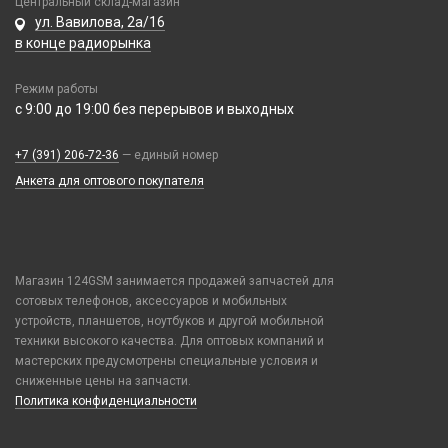
Центральный склад-магазин
Аккумулятор 9V Крона (6F22)
Tecno
ул. Вавилова, 2а/16
На камеру/на динамик
Аккумулятор AA
в конце радиорынка
Vivo
Аккумулятор AAA
Xiaomi / Redmi / Poco
Режим работы
Батарейка 23A
iPhone / Watch / MacBook / AirTag / Pencil
с 9:00 до 19:00 без перерывов и выходных
Батарейка 25A
Держатели для карт
Батарейка 27A
+7 (391) 206-72-36
Держатели для карт
— единый номер
Батарейка 476A (4LR44)
Анкета для оптового покупателя
Попсокеты / Кольца / Шнурки
Батарейка 9V Крона (6F22)
Чехлы Влагоустойчивые
Батарейка AA (LR06)
Чехлы для наушников
Батарейка AAA (LR03)
Чехлы для планшетов
Магазин 124GSM занимается продажей запчастей для
Батарейка C (LR14)
сотовых телефонов, аксессуаров и мобильных
Батарейка D (LR20)
устройств, планшетов, ноутбуков и другой мобильной
Зарядные устройства для аккумуляторов
техники высокого качества. Для оптовых компаний и
мастерских предусмотрены специальные условия и
Элемент литиевый
сниженные цены на запчасти.
Элемент марганцево-щелочной
Политика конфиденциальности
Элемент серебряно-цинковый