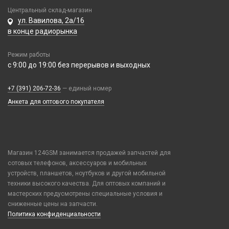
Realme / Oppo
Xiaomi/ Redmi/ Poco
Центральный склад-магазин
Samsung
ул. Вавилова, 2а/16
Монтажные комплекты и салфетки
в конце радиорынка
Tecno
На камеру/на динамик
Vivo
Режим работы
Xiaomi / Redmi / Poco
с 9:00 до 19:00 без перерывов и выходных
iPhone / Watch / MacBook / AirTag / Pencil
Держатели для карт
+7 (391) 206-72-36
— единый номер
Держатели для карт
Анкета для оптового покупателя
Попсокеты / Кольца / Шнурки
Чехлы Влагоустойчивые
Чехлы для наушников
Магазин 124GSM занимается продажей запчастей для
Чехлы для планшетов
сотовых телефонов, аксессуаров и мобильных
устройств, планшетов, ноутбуков и другой мобильной
Элементы питания
техники высокого качества. Для оптовых компаний и
Аккумулятор 10440
мастерских предусмотрены специальные условия и
сниженные цены на запчасти.
Аккумулятор 14430
Политика конфиденциальности
Аккумулятор 18650