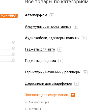
Все товары по категориям
Автопарфюм
РОЗНИЧНАЯ
Аккумуляторы портативные
Аудиокабели, адаптеры, колонки
Адаптер
Гаджеты для авто
Аудиокабель
Насосы/Компрессоры
Колонки беспроводные
Гаджеты для дома
Парковочные автовизитки
Петличный микрофон
Xiaomi
Гарнитуры / наушники / ресиверы
Разное
Беспроводные
Стилусы
Держатели для смартфонов
Гарнитуры Bluetooth
Фонарики
Автомобильные
Накладные
Запчасти для смартфонов
Липперы
Проводные 3.5 мм
Аккумуляторы
Настольные
Проводные USB-C
Антенны