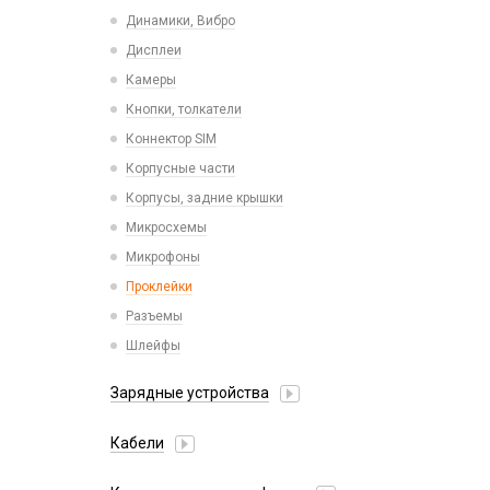
Пластины для держателей
Проводные с Lightning
Динамики, Вибро
Спортивные
Ресиверы
Дисплеи
Камеры
Кнопки, толкатели
Коннектор SIM
Корпусные части
Корпусы, задние крышки
Микросхемы
Микрофоны
Проклейки
Разъемы
Шлейфы
Зарядные устройства
АЗУ
Кабели
АЗУ + FM-модулятор
2 в 1
АЗУ + кабель