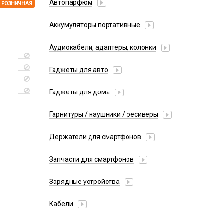
Автопарфюм
РОЗНИЧНАЯ
Аккумуляторы портативные
Аудиокабели, адаптеры, колонки
Адаптер
Гаджеты для авто
Аудиокабель
Насосы/Компрессоры
Колонки беспроводные
Гаджеты для дома
Парковочные автовизитки
Петличный микрофон
Xiaomi
Гарнитуры / наушники / ресиверы
Разное
Беспроводные
Стилусы
Держатели для смартфонов
Гарнитуры Bluetooth
Фонарики
Автомобильные
Накладные
Запчасти для смартфонов
Липперы
Проводные 3.5 мм
Аккумуляторы
Настольные
Зарядные устройства
Проводные USB-C
Антенны
Пластины для держателей
Проводные с Lightning
АЗУ
Динамики, Вибро
Кабели
Спортивные
Ресиверы
АЗУ + FM-модулятор
Дисплеи