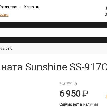
Как заказать
Контакты
В
Войти
 SS-917C
ната Sunshine SS-917C
Код: 8391
6 950
Сейчас нет в наличии