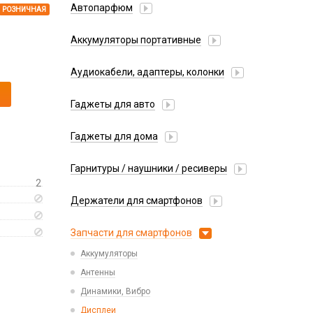
Автопарфюм
РОЗНИЧНАЯ
Аккумуляторы портативные
Аудиокабели, адаптеры, колонки
Адаптер
Гаджеты для авто
Аудиокабель
Насосы/Компрессоры
Колонки беспроводные
Гаджеты для дома
Парковочные автовизитки
Петличный микрофон
Xiaomi
Гарнитуры / наушники / ресиверы
Разное
2
Беспроводные
Стилусы
Держатели для смартфонов
Гарнитуры Bluetooth
Фонарики
Автомобильные
Накладные
Запчасти для смартфонов
Липперы
Проводные 3.5 мм
Аккумуляторы
Настольные
Проводные USB-C
Антенны
Пластины для держателей
Проводные с Lightning
Динамики, Вибро
Спортивные
Ресиверы
Дисплеи