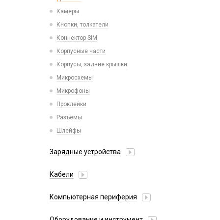
Камеры
Кнопки, толкатели
Коннектор SIM
Корпусные части
Корпусы, задние крышки
Микросхемы
Микрофоны
Проклейки
Разъемы
Шлейфы
Зарядные устройства
АЗУ
Кабели
АЗУ + FM-модулятор
2 в 1
АЗУ + кабель
Компьютерная периферия
3 в 1
Адаптеры
Аксессуары для ПК
4 в 1
Оборудование и инструмент
Беспроводные зарядные устройства