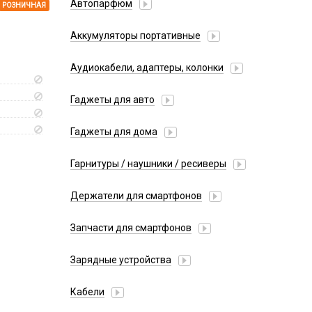
Автопарфюм
РОЗНИЧНАЯ
Аккумуляторы портативные
Аудиокабели, адаптеры, колонки
Адаптер
Гаджеты для авто
Аудиокабель
Насосы/Компрессоры
Колонки беспроводные
Гаджеты для дома
Парковочные автовизитки
Петличный микрофон
Xiaomi
Гарнитуры / наушники / ресиверы
Разное
Беспроводные
Стилусы
Держатели для смартфонов
Гарнитуры Bluetooth
Фонарики
Автомобильные
Накладные
Запчасти для смартфонов
Липперы
Проводные 3.5 мм
Аккумуляторы
Настольные
Зарядные устройства
Проводные USB-C
Антенны
Пластины для держателей
Проводные с Lightning
АЗУ
Динамики, Вибро
Кабели
Спортивные
Ресиверы
АЗУ + FM-модулятор
Дисплеи