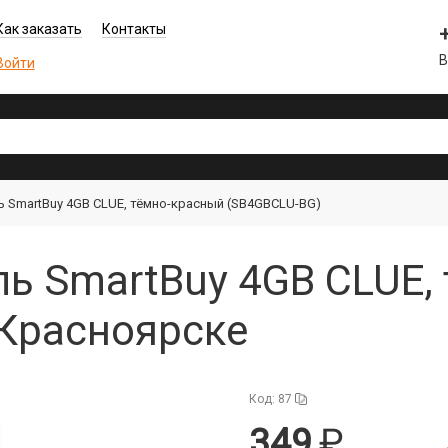
Как заказать
Контакты
В
Войти
ь SmartBuy 4GB CLUE, тёмно-красный (SB4GBCLU-BG)
ль SmartBuy 4GB CLUE,
 Красноярске
Код: 87
349