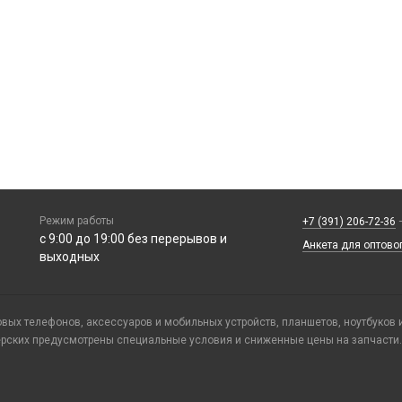
Режим работы
+7 (391) 206-72-36
—
с 9:00 до 19:00 без перерывов и
Анкета для оптово
выходных
ых телефонов, аксессуаров и мобильных устройств, планшетов, ноутбуков 
ерских предусмотрены специальные условия и сниженные цены на запчасти.