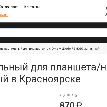
Как заказать
Контакты
В
Войти
ль настольный для планшета/ноутбука McDodo FS-8020 магнитный
льный для планшета/н
ый в Красноярске
Код: 8804
870