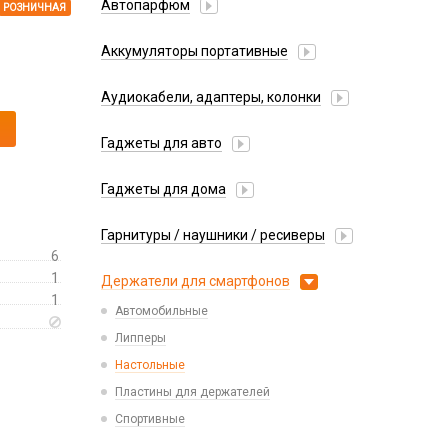
Автопарфюм
РОЗНИЧНАЯ
Аккумуляторы портативные
Аудиокабели, адаптеры, колонки
Адаптер
Гаджеты для авто
Аудиокабель
Насосы/Компрессоры
Колонки беспроводные
Гаджеты для дома
Парковочные автовизитки
Петличный микрофон
Xiaomi
Гарнитуры / наушники / ресиверы
Разное
6
Беспроводные
Стилусы
1
Держатели для смартфонов
Гарнитуры Bluetooth
1
Фонарики
Автомобильные
Накладные
Липперы
Проводные 3.5 мм
Настольные
Проводные USB-C
Пластины для держателей
Проводные с Lightning
Спортивные
Ресиверы