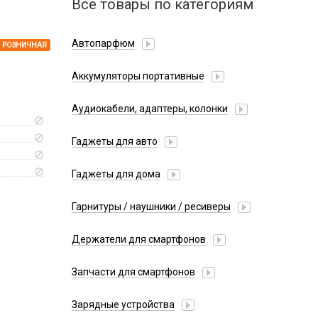
Все товары по категориям
Автопарфюм
РОЗНИЧНАЯ
Аккумуляторы портативные
Аудиокабели, адаптеры, колонки
Адаптер
Гаджеты для авто
Аудиокабель
Насосы/Компрессоры
Колонки беспроводные
Гаджеты для дома
Парковочные автовизитки
Петличный микрофон
Xiaomi
Гарнитуры / наушники / ресиверы
Разное
Беспроводные
Стилусы
Держатели для смартфонов
Гарнитуры Bluetooth
Фонарики
Автомобильные
Накладные
Запчасти для смартфонов
Липперы
Проводные 3.5 мм
Аккумуляторы
Настольные
Зарядные устройства
Проводные USB-C
Антенны