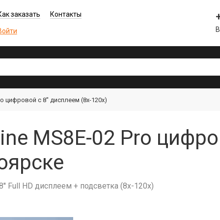
Как заказать
Контакты
В
Войти
 цифровой с 8'' дисплеем (8x-120x)
ne MS8E-02 Pro цифров
ноярске
' Full HD дисплеем + подсветка (8x-120x)