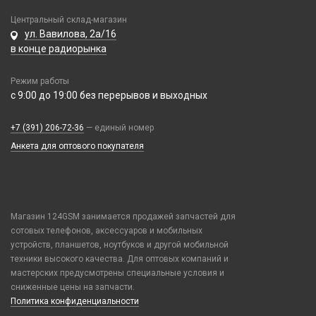
Samsung
Монтажные комплекты и салфетки
Центральный склад-магазин
Tecno
ул. Вавилова, 2а/16
На камеру/на динамик
в конце радиорынка
Vivo
Xiaomi / Redmi / Poco
Режим работы
iPhone / Watch / MacBook / AirTag / Pencil
с 9:00 до 19:00 без перерывов и выходных
Держатели для карт
+7 (391) 206-72-36
Держатели для карт
— единый номер
Анкета для оптового покупателя
Попсокеты / Кольца / Шнурки
Чехлы Влагоустойчивые
Чехлы для наушников
Чехлы для планшетов
Магазин 124GSM занимается продажей запчастей для
сотовых телефонов, аксессуаров и мобильных
Элементы питания
устройств, планшетов, ноутбуков и другой мобильной
Аккумулятор 10440
техники высокого качества. Для оптовых компаний и
мастерских предусмотрены специальные условия и
Аккумулятор 14430
сниженные цены на запчасти.
Аккумулятор 18650
Политика конфиденциальности
Аккумулятор 9V Крона (6F22)