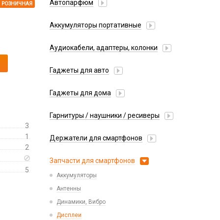
Автопарфюм
РОЗНИЧНАЯ
Аккумуляторы портативные
Аудиокабели, адаптеры, колонки
Адаптер
Гаджеты для авто
Аудиокабель
Насосы/Компрессоры
Колонки беспроводные
Гаджеты для дома
Парковочные автовизитки
Петличный микрофон
Xiaomi
Гарнитуры / наушники / ресиверы
Разное
3
Беспроводные
Стилусы
1
Держатели для смартфонов
Гарнитуры Bluetooth
2
Фонарики
Автомобильные
Накладные
Запчасти для смартфонов
Липперы
5
Проводные 3.5 мм
Аккумуляторы
Настольные
Проводные USB-C
Антенны
Пластины для держателей
Проводные с Lightning
Динамики, Вибро
Спортивные
Ресиверы
Дисплеи