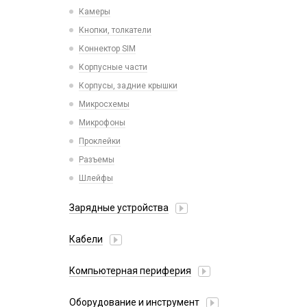
Камеры
Кнопки, толкатели
Коннектор SIM
Корпусные части
Корпусы, задние крышки
Микросхемы
Микрофоны
Проклейки
Разъемы
Шлейфы
Зарядные устройства
АЗУ
Кабели
АЗУ + FM-модулятор
2 в 1
АЗУ + кабель
Компьютерная периферия
3 в 1
Адаптеры
Аксессуары для ПК
4 в 1
Оборудование и инструмент
Беспроводные зарядные устройства