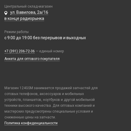
Корпусные части
Центральный склад-магазин
ул. Вавилова, 2а/16
Корпусы, задние крышки
в конце радиорынка
Микросхемы
Микрофоны
Режим работы
Проклейки
с 9:00 до 19:00 без перерывов и выходных
Разъемы
+7 (391) 206-72-36
— единый номер
Шлейфы
Анкета для оптового покупателя
Зарядные устройства
АЗУ
Кабели
АЗУ + FM-модулятор
2 в 1
Магазин 124GSM занимается продажей запчастей для
АЗУ + кабель
Компьютерная периферия
сотовых телефонов, аксессуаров и мобильных
3 в 1
Адаптеры
устройств, планшетов, ноутбуков и другой мобильной
Аксессуары для ПК
4 в 1
Оборудование и инструмент
Беспроводные зарядные устройства
техники высокого качества. Для оптовых компаний и
Клавиатуры и комплекты
HDMI/ DisplayPort/ MagSafe 3/Сетевые
мастерских предусмотрены специальные условия и
Зарядные станции
Активаторы АКБ, тестеры, программаторы
Коврики для мыши
сниженные цены на запчасти.
Плёнки защитные и плоттеры
Mi Band, Amazfit, Hoco, Huawei
Разветвители прикуривателя
Восстановление модулей
Политика конфиденциальности
Компьютерные мыши
USB-A - Lightning
Гидрогелевые плёнки
СЗУ
Вспомогательный инструмент