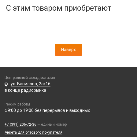
Дисплеи
С этим товаром приобретают
Камеры
Кнопки, толкатели
Коннектор SIM
Корпусные части
Корпусы, задние крышки
Наверх
Микросхемы
Микрофоны
Проклейки
Разъемы
Центральный склад-магазин
Шлейфы
ул. Вавилова, 2а/16
в конце радиорынка
Зарядные устройства
Режим работы
АЗУ
с 9:00 до 19:00 без перерывов и выходных
Кабели
АЗУ + FM-модулятор
2 в 1
АЗУ + кабель
Компьютерная периферия
+7 (391) 206-72-36
— единый номер
3 в 1
Адаптеры
Анкета для оптового покупателя
Аксессуары для ПК
4 в 1