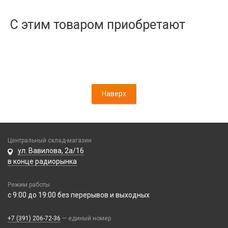
Дисплеи
Камеры
С этим товаром приобретают
Кнопки, толкатели
Коннектор SIM
Корпусные части
Корпусы, задние крышки
Микросхемы
Наверх
Микрофоны
Проклейки
Разъемы
Шлейфы
Центральный склад-магазин
ул. Вавилова, 2а/16
Зарядные устройства
в конце радиорынка
АЗУ
Кабели
Режим работы
АЗУ + FM-модулятор
с 9:00 до 19:00 без перерывов и выходных
2 в 1
АЗУ + кабель
Компьютерная периферия
3 в 1
Адаптеры
+7 (391) 206-72-36
— единый номер
Аксессуары для ПК
4 в 1