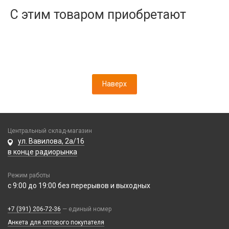
Дисплеи
С этим товаром приобретают
Камеры
Кнопки, толкатели
Коннектор SIM
Корпусные части
Корпусы, задние крышки
Наверх
Микросхемы
Микрофоны
Проклейки
Разъемы
Центральный склад-магазин
Шлейфы
ул. Вавилова, 2а/16
в конце радиорынка
Зарядные устройства
Режим работы
АЗУ
Кабели
с 9:00 до 19:00 без перерывов и выходных
АЗУ + FM-модулятор
2 в 1
АЗУ + кабель
Компьютерная периферия
+7 (391) 206-72-36
— единый номер
3 в 1
Адаптеры
Анкета для оптового покупателя
Аксессуары для ПК
4 в 1