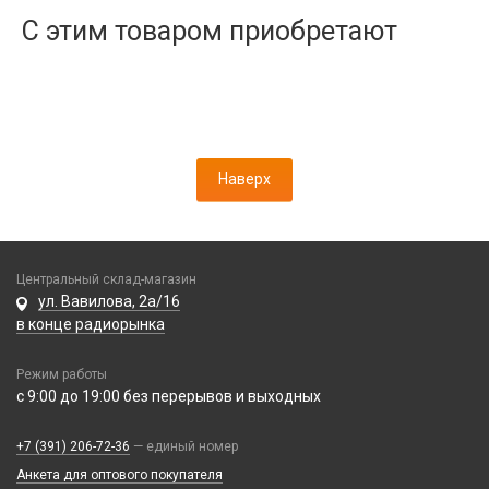
Дисплеи
С этим товаром приобретают
Камеры
Кнопки, толкатели
Коннектор SIM
Корпусные части
Корпусы, задние крышки
Наверх
Микросхемы
Микрофоны
Проклейки
Разъемы
Центральный склад-магазин
Шлейфы
ул. Вавилова, 2а/16
в конце радиорынка
Зарядные устройства
Режим работы
АЗУ
Кабели
с 9:00 до 19:00 без перерывов и выходных
АЗУ + FM-модулятор
2 в 1
АЗУ + кабель
Компьютерная периферия
+7 (391) 206-72-36
— единый номер
3 в 1
Адаптеры
Анкета для оптового покупателя
Аксессуары для ПК
4 в 1