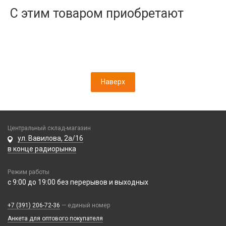
Дисплеи
С этим товаром приобретают
Камеры
Кнопки, толкатели
Коннектор SIM
Корпусные части
Корпусы, задние крышки
Наверх
Микросхемы
Микрофоны
Проклейки
Разъемы
Центральный склад-магазин
Шлейфы
ул. Вавилова, 2а/16
в конце радиорынка
Зарядные устройства
Режим работы
АЗУ
с 9:00 до 19:00 без перерывов и выходных
Кабели
АЗУ + FM-модулятор
2 в 1
АЗУ + кабель
Компьютерная периферия
+7 (391) 206-72-36
— единый номер
3 в 1
Адаптеры
Анкета для оптового покупателя
Аксессуары для ПК
4 в 1