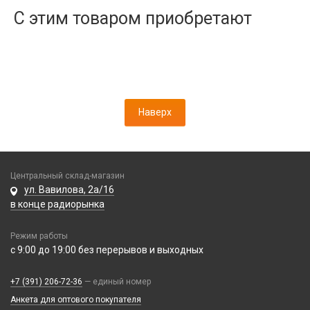
Дисплеи
С этим товаром приобретают
Камеры
Кнопки, толкатели
Коннектор SIM
Корпусные части
Корпусы, задние крышки
Наверх
Микросхемы
Микрофоны
Проклейки
Разъемы
Центральный склад-магазин
Шлейфы
ул. Вавилова, 2а/16
в конце радиорынка
Зарядные устройства
Режим работы
АЗУ
с 9:00 до 19:00 без перерывов и выходных
Кабели
АЗУ + FM-модулятор
2 в 1
АЗУ + кабель
Компьютерная периферия
+7 (391) 206-72-36
— единый номер
3 в 1
Адаптеры
Анкета для оптового покупателя
Аксессуары для ПК
4 в 1