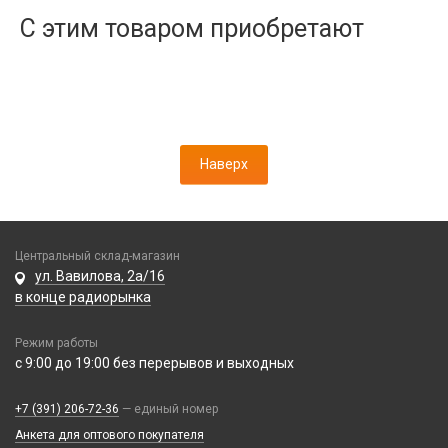
Дисплеи
С этим товаром приобретают
Камеры
Кнопки, толкатели
Коннектор SIM
Корпусные части
Корпусы, задние крышки
Наверх
Микросхемы
Микрофоны
Проклейки
Разъемы
Центральный склад-магазин
Шлейфы
ул. Вавилова, 2а/16
в конце радиорынка
Зарядные устройства
Режим работы
АЗУ
Кабели
с 9:00 до 19:00 без перерывов и выходных
АЗУ + FM-модулятор
2 в 1
АЗУ + кабель
Компьютерная периферия
+7 (391) 206-72-36
— единый номер
3 в 1
Адаптеры
Анкета для оптового покупателя
Аксессуары для ПК
4 в 1