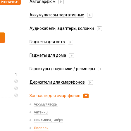
Автопарфюм
РОЗНИЧНАЯ
Аккумуляторы портативные
Аудиокабели, адаптеры, колонки
Адаптер
Гаджеты для авто
Аудиокабель
Насосы/Компрессоры
Колонки беспроводные
Гаджеты для дома
Парковочные автовизитки
Петличный микрофон
Xiaomi
Гарнитуры / наушники / ресиверы
Разное
1
Беспроводные
Стилусы
Держатели для смартфонов
Гарнитуры Bluetooth
Фонарики
Автомобильные
Накладные
Запчасти для смартфонов
Липперы
Проводные 3.5 мм
Аккумуляторы
Настольные
Проводные USB-C
Антенны
Пластины для держателей
Проводные с Lightning
Динамики, Вибро
Спортивные
Ресиверы
Дисплеи