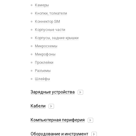
Камеры
Кнопки, толкатели
Коннектор SIM
Корпусные части
Корпусы, задние крышки
Микросхемы
Микрофоны
Проклейки
Разъемы
Шлейфы
Зарядные устройства
АЗУ
Кабели
АЗУ + FM-модулятор
2 в 1
АЗУ + кабель
Компьютерная периферия
3 в 1
Адаптеры
Аксессуары для ПК
4 в 1
Оборудование и инструмент
Беспроводные зарядные устройства