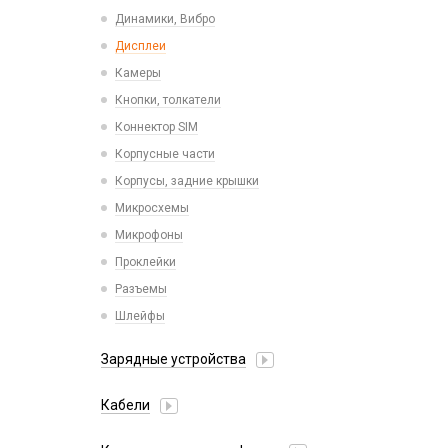
Пластины для держателей
Проводные с Lightning
Динамики, Вибро
Спортивные
Ресиверы
Дисплеи
Камеры
Кнопки, толкатели
Коннектор SIM
Корпусные части
Корпусы, задние крышки
Микросхемы
Микрофоны
Проклейки
Разъемы
Шлейфы
Зарядные устройства
АЗУ
Кабели
АЗУ + FM-модулятор
2 в 1
АЗУ + кабель