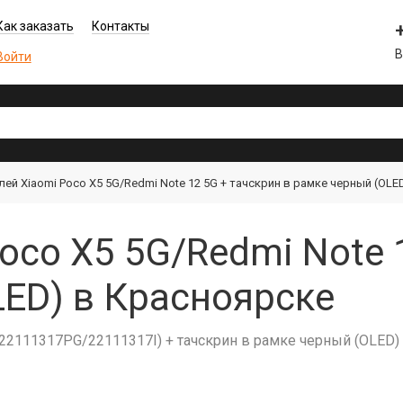
Как заказать
Контакты
В
Войти
ей Xiaomi Poco X5 5G/Redmi Note 12 5G + тачскрин в рамке черный (OLE
oco X5 5G/Redmi Note 
ED) в Красноярске
(22111317PG/22111317I) + тачскрин в рамке черный (OLED)