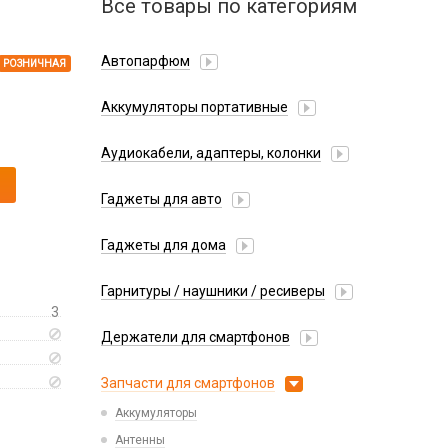
Все товары по категориям
Автопарфюм
РОЗНИЧНАЯ
Аккумуляторы портативные
Аудиокабели, адаптеры, колонки
Адаптер
Гаджеты для авто
Аудиокабель
Насосы/Компрессоры
Колонки беспроводные
Гаджеты для дома
Парковочные автовизитки
Петличный микрофон
Xiaomi
Гарнитуры / наушники / ресиверы
Разное
3
Беспроводные
Стилусы
Держатели для смартфонов
Гарнитуры Bluetooth
Фонарики
Автомобильные
Накладные
Запчасти для смартфонов
Липперы
Проводные 3.5 мм
Аккумуляторы
Настольные
Проводные USB-C
Антенны